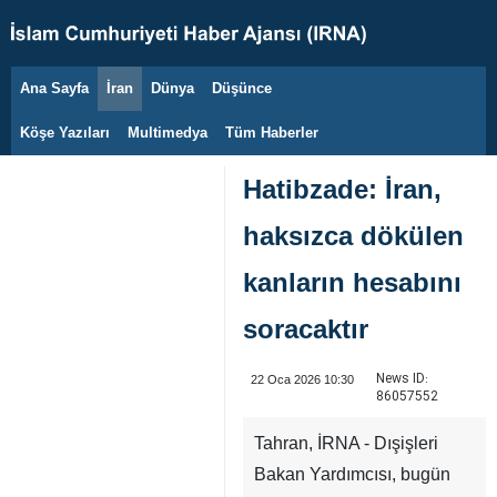
Ana Sayfa
İran
Dünya
Düşünce
8 Ağustos 2026
Köşe Yazıları
Multimedya
Tüm Haberler
Hatibzade: İran,
haksızca dökülen
kanların hesabını
soracaktır
News ID:
22 Oca 2026 10:30
86057552
Tahran, İRNA - Dışişleri
Bakan Yardımcısı, bugün