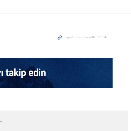
ın ardından elde ettiğini iddia ettiği kazanımları
ma davetini resmen kabul ettiği açıklandı.