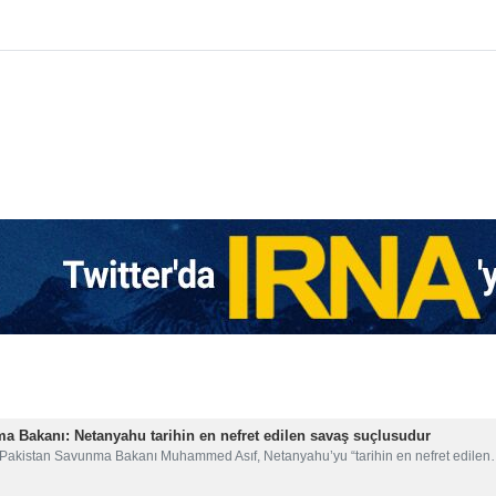
etiminin, Gazze Şeridi’nde iki yılı aşkın süredir süren yıkıcı savaş
 dönemde, Netanyahu’nun Trump’ın “Gazze Barış Konseyi”ne katıl