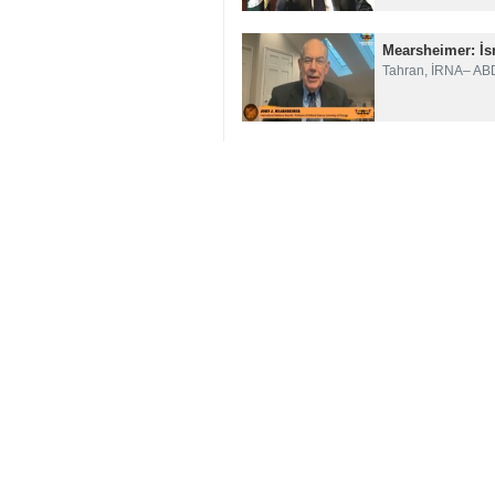
Netanyahu’nun ofisi tarafından
konseyde dünyanın farklı bölgeler
Dünya
Batı Asya
0 Persons
Ekler
Siyonist Rejim
gazze barış konseyi
Netanyahu
Trump