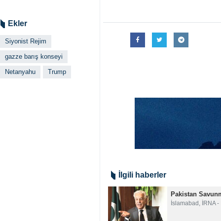
Tahran, İRNA - İsrail rejimi yön
sağlamlaştırmaya çalıştığı bir