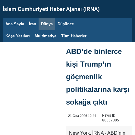
Ana Sayfa
İran
Dünya
Düşünce
8 Ağustos 2026
Köşe Yazıları
Multimedya
Tüm Haberler
ABD’de binlerce
kişi Trump’ın
göçmenlik
politikalarına karşı
sokağa çıktı
News ID:
21 Oca 2026 12:44
86057005
New York, İRNA - ABD’nin