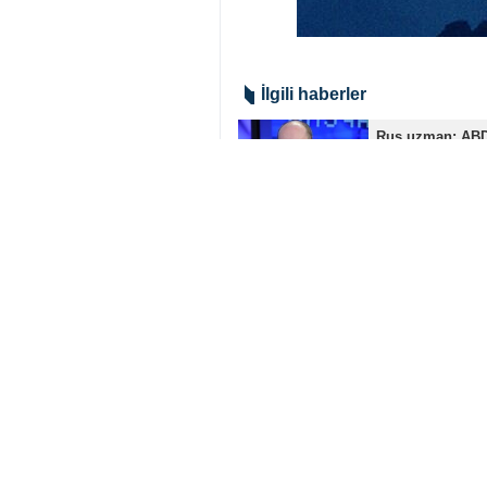
Tahran, İRNA - İran Dışişleri B
sonucu olduğunu belirterek, me
Irakçi, ABD Başkanı Donald Trump
Birliği’nin bu karara güçlü biç
sonuçlarının da hesaba katılması 
Bu gelişmelerden çıkarılması ger
dedi. İkinci seçeneğin tercih e
Bakan Irakçi, bu duruma örnek 
uluslararası hukuk ve sözde ‘hu
nedeniyle bu tabloyu “hak ettiğini”
İran
Politika
0 Persons