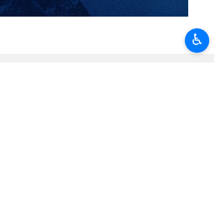
sorunların, geçmişte izlenen politikaların kaçınılmaz bir
♿︎
lı olarak feshetmesini hatırlatarak, Avrupa Troykası ve Avrupa
olduğunu söyledi. Avrupa’nın o dönemde aldığı tutumun bugünkü
uğunu dile getirdi.
malar bağlayıcıdır ya da verilen sözlerin hiçbir değeri yoktur”
oğurmayacağını savundu.
 geçirme yönündeki tehdidini gösterdi. Söz konusu tehdidin,
ten İranlı Bakan, buna rağmen Avrupa’nın geçmişteki tutumları