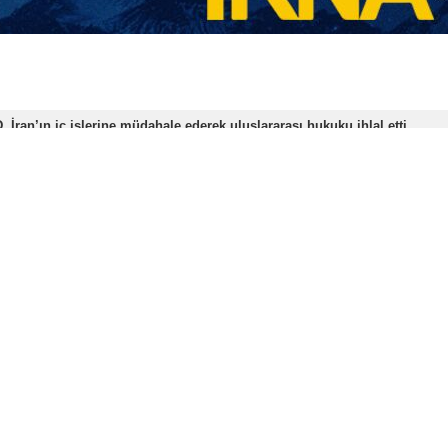
akanı Abbas Irakçi, Avrupa Birliği’nin bugün karşı karşıya olduğu 
vcut durumu “ters etki” kavramıyla tanımladı.
’ın ilk başkanlık döneminde İran nükleer anlaşmasını tek taraf
imde destek verdiğini, hatta Washington’a bu süreçte yardımcı 
gerektiğini vurgulayan Irakçi, yaşananların stratejik bir hata old
eken açık bir ders bulunduğunu ifade eden Irakçi, “Ya tüm anlaş
dilmesinin, uluslararası düzenin çöküşünden başka bir sonuç d
olarak Trump’ın Grönland’ı her ne pahasına olursa olsun ele
kuk temelli düzen’ açısından tamamen yasa dışı olduğunu belir
 ifade etti.