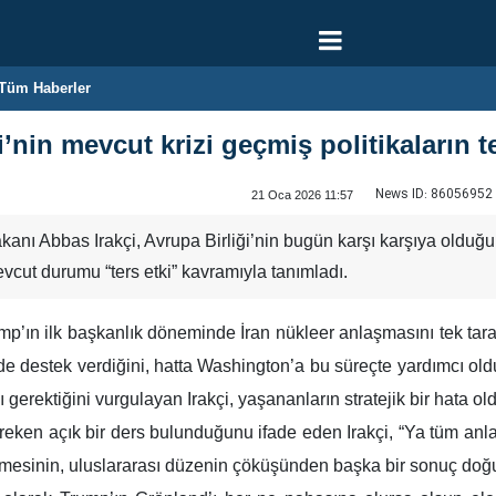
Tüm Haberler
i’nin mevcut krizi geçmiş politikaların te
News ID:
86056952
21 Oca 2026 11:57