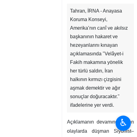
Tahran, İRNA - Anayasa
Koruma Konseyi,
Amerika’nın canî ve akılsız
başkanının hakaret ve
hezeyanlarını kınayan
açıklamasında "Velâyet-i
Fakih makamına yönelik
her türlü saldırı, İran
halkının kırmızı çizgisini
aşmak demektir ve ağır
sonuçlar doğuracaktır."
ifadelerine yer verdi.
♿︎
Açıklamanın devamında "Son
olaylarda düşman Siyonist–