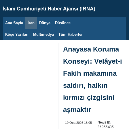
Ana Sayfa
İran
Dünya
Düşünce
7 Ağustos 2026
Köşe Yazıları
Multimedya
Tüm Haberler
Anayasa Koruma
Konseyi: Velâyet-i
Fakih makamına
saldırı, halkın
kırmızı çizgisini
aşmaktır
News ID:
19 Oca 2026 18:05
86055435