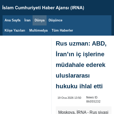
Ana Sayfa
İran
Dünya
Düşünce
7 Ağustos 2026
Köşe Yazıları
Multimedya
Tüm Haberler
Rus uzman: ABD,
İran’ın iç işlerine
müdahale ederek
uluslararası
hukuku ihlal etti
News ID:
19 Oca 2026 13:50
86055232
Moskova, İRNA - Rus siyasi