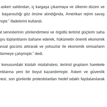
ini askeri saldırıdan, iç kargaşa çıkarmaya ve ülkenin düzen ve
n başarısızlığı göz önüne alındığında, Amerikan rejimi savaş
ır." ifadelerini kullandı.
 servislerinin yönlendirmesi ve örgütlü terörist güçlerin saha
eşru toplantılarını bahane ederek, hükümetin önemli ekonomik
nsal gücünü artırarak ve yolsuzlar ile ekonomik simsarların
ştürmeye çalışmıştır." dedi.
me konusundaki küstah müdahalesi, terörist grupların harekete
ntılarına yeni bir boyut kazandırmıştır. Askeri ve güvenlik
ilmesi, son günlerde protestolardan hedef odaklı faydalanılarak