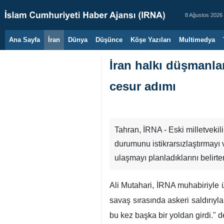
8 Ağustos 2026
Ana Sayfa
İran
Dünya
Düşünce
Köşe Yazıları
Multimedya
İran halkı düşmanla
cesur adımı
Tahran, İRNA - Eski milletvekil
durumunu istikrarsızlaştırmayı 
ulaşmayı planladıklarını belirt
Ali Mutahari, İRNA muhabiriyle 
savaş sırasında askeri saldırıyl
bu kez başka bir yoldan girdi." d