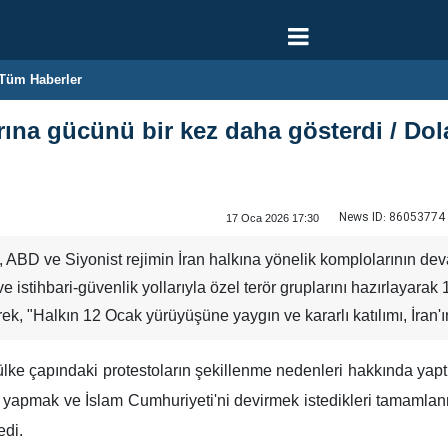
Tüm Haberler
rına gücünü bir kez daha gösterdi / Dol
News ID:
86053774
17 Oca 2026 17:30
i, ABD ve Siyonist rejimin İran halkına yönelik komplolarının dev
ve istihbari-güvenlik yollarıyla özel terör gruplarını hazırlayar
erek, "Halkın 12 Ocak yürüyüşüne yaygın ve kararlı katılımı, İran
ülke çapındaki protestoların şekillenme nedenleri hakkında ya
a yapmak ve İslam Cumhuriyeti'ni devirmek istedikleri tamamlanm
edi.