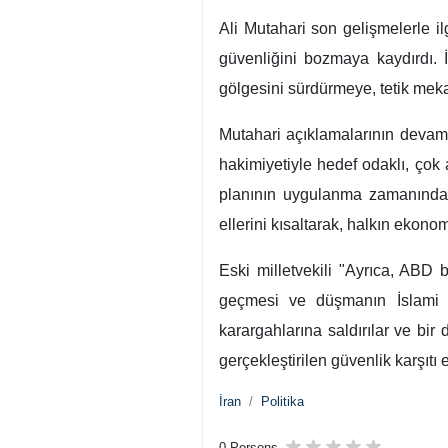
Ali Mutahari son gelişmelerle il
güvenliğini bozmaya kaydırdı. İ
gölgesini sürdürmeye, tetik meka
Mutahari açıklamalarının devamın
hakimiyetiyle hedef odaklı, çok
planının uygulanma zamanından 
ellerini kısaltarak, halkın ekono
Eski milletvekili "Ayrıca, ABD 
geçmesi ve düşmanın İslami İra
karargahlarına saldırılar ve bir
gerçekleştirilen güvenlik karşıtı 
İran
Politika
0 Persons