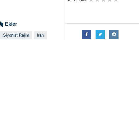
Ekler
Siyonist Rejim
İran
12 günlük savaş
Ali Mutahari
ABD
İlgili haberler
Devrim Lideri: A
Tahran - İRNA - İs