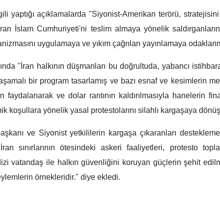
gili yaptığı açıklamalarda "Siyonist-Amerikan terörü, stratejis
ran İslam Cumhuriyeti'ni teslim almaya yönelik saldırganları
nizmasını uygulamaya ve yıkım çağrıları yayınlamaya odaklanmışt
da "İran halkının düşmanları bu doğrultuda, yabancı istihbarat
 aşamalı bir program tasarlamış ve bazı esnaf ve kesimlerin m
faydalanarak ve dolar rantının kaldırılmasıyla hanelerin fina
mik koşullara yönelik yasal protestolarını silahlı kargaşaya dönü
başkanı ve Siyonist yetkililerin kargaşa çıkaranları destekle
n sınırlarının ötesindeki askeri faaliyetleri, protesto topla
 dizi vatandaş ile halkın güvenliğini koruyan güçlerin şehit ed
eylemlerin örnekleridir." diye ekledi.