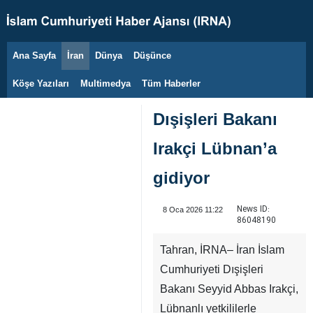
Ana Sayfa
İran
Dünya
Düşünce
10 Ağustos 2026
Köşe Yazıları
Multimedya
Tüm Haberler
Dışişleri Bakanı
Irakçi Lübnan’a
gidiyor
News ID:
8 Oca 2026 11:22
86048190
Tahran, İRNA– İran İslam
Cumhuriyeti Dışişleri
Bakanı Seyyid Abbas Irakçi,
Lübnanlı yetkililerle