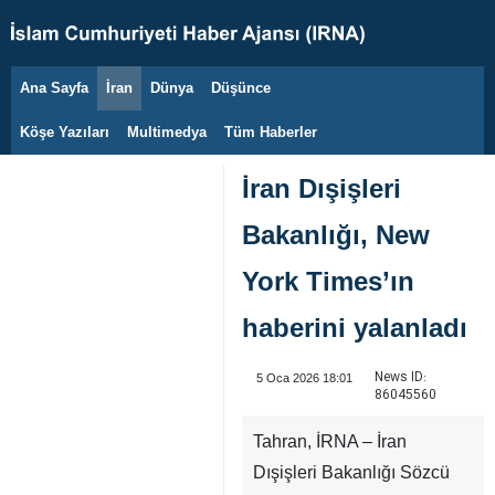
Ana Sayfa
İran
Dünya
Düşünce
7 Ağustos 2026
Köşe Yazıları
Multimedya
Tüm Haberler
İran Dışişleri
Bakanlığı, New
York Times’ın
haberini yalanladı
News ID:
5 Oca 2026 18:01
86045560