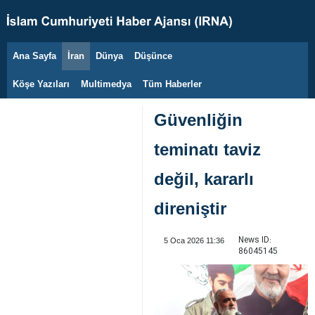
Ana Sayfa
İran
Dünya
Düşünce
9 Ağustos 2026
Köşe Yazıları
Multimedya
Tüm Haberler
Güvenliğin
teminatı taviz
değil, kararlı
direniştir
News ID:
5 Oca 2026 11:36
86045145