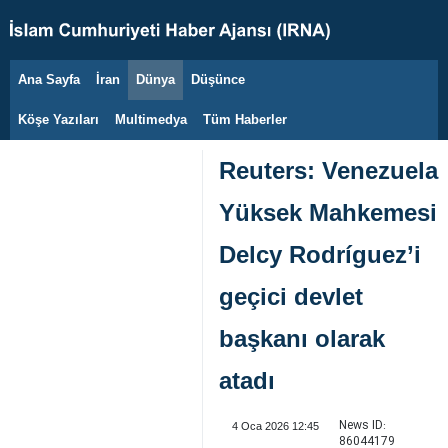
Ana Sayfa
İran
Dünya
Düşünce
9 Ağustos 2026
Köşe Yazıları
Multimedya
Tüm Haberler
Reuters: Venezuela
Yüksek Mahkemesi
Delcy Rodríguez’i
geçici devlet
başkanı olarak
atadı
News ID:
4 Oca 2026 12:45
86044179