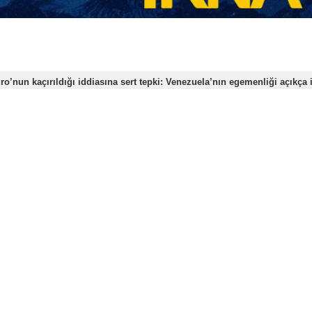
uela’ya yönelik saldırısı ve Venezuela Devlet Başkanı Nicolas
a çıktı.
adar birçok kentte düzenlenen gösterilerde protestocular, D
 üzere New York’a getirildiği belirtilirken, protestolar özellikle 
ela’ya karşı başlatılan savaşa tepki olarak ABD genelinde 75’te
ikan vergi mükelleflerinin parasının savaş politikalarına ha
 “Venezuela’ya müdahale etmeyin” ve “Maduro serbest bırakılsın”
 halinde “Venezuela’dan elinizi çekin” sloganları attı.