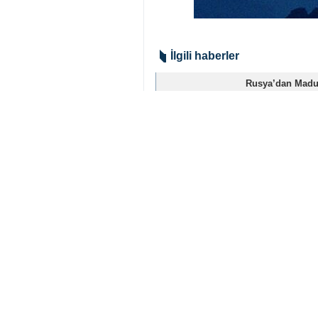
New York, İRNA- ABD’nin Venez
genelinde binlerce kişi sokaklar
Washington DC’den New York’a k
eleştirdi. Maduro’nun yargılanmak
Medya kaynaklarına göre, Venezu
Savaş karşıtı eylemciler, Amer
Meydanı’nda toplanan kalabalık,
Göstericiler, New York’ta tek ses
Dünya
Amerika
0 Persons