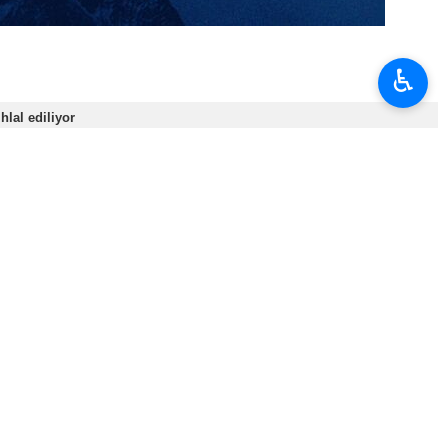
 Maduro’nun gözaltına alınmasına tepki olarak, ülke
♿︎
onald Trump yönetiminin Venezuela politikasını sert şekilde
bu kentte yoğunlaştı.
n fazla şehirde eş zamanlı gösteriler düzenlendi.
rcanmasına büyük tepki gösterdi. New York’taki Times Square
 çağrısı yapan pankartlar taşıdı.