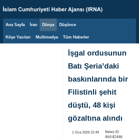
Ana Sayfa
İran
Dünya
Düşünce
8 Ağustos 2026
Köşe Yazıları
Multimedya
Tüm Haberler
İşgal ordusunun
Batı Şeria’daki
baskınlarında bir
Filistinli şehit
düştü, 48 kişi
gözaltına alındı
News ID:
1 Oca 2026 22:49
86042446