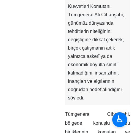
Kuvvetleri Komutanı
Tümgeneral Ali Cihanşahi,
günümüz dünyasında
tehditlerin niteliğinin
değiştiğine dikkat çekerek,
birçok çatışmanın artık
yalnızca askerî ya da
ekonomik boyutla sınırlı
kalmadığını, insan zihni,
inançları ve algılarının
doğrudan hedef alındığını
söyledi.
Tümgeneral Cihanşahi,
♿︎
bölgede konuşlu ordu
birliklerinin komutan ve