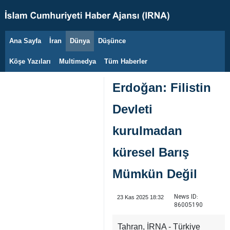
Ana Sayfa
İran
Dünya
Düşünce
8 Ağustos 2026
Köşe Yazıları
Multimedya
Tüm Haberler
Erdoğan: Filistin
Devleti
kurulmadan
küresel Barış
Mümkün Değil
News ID:
23 Kas 2025 18:32
86005190
Tahran, İRNA - Türkiye