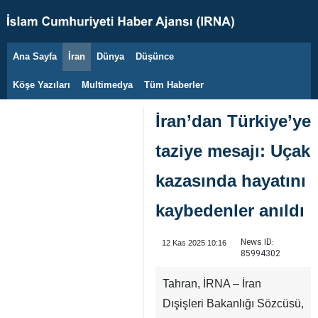
Ana Sayfa
İran
Dünya
Düşünce
7 Ağustos 2026
Köşe Yazıları
Multimedya
Tüm Haberler
İran’dan Türkiye’ye
taziye mesajı: Uçak
kazasında hayatını
kaybedenler anıldı
News ID:
12 Kas 2025 10:16
85994302