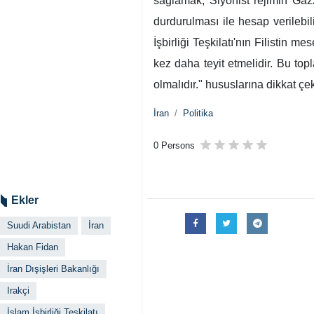
sağlamak, Siyonist rejimin Gazze
durdurulması ile hesap verilebil
İşbirliği Teşkilatı'nın Filistin 
kez daha teyit etmelidir. Bu top
olmalıdır." hususlarına dikkat çek
İran
Politika
0 Persons
Ekler
Suudi Arabistan
İran
Hakan Fidan
İran Dışişleri Bakanlığı
Irakçi
İslam İşbirliği Teşkilatı