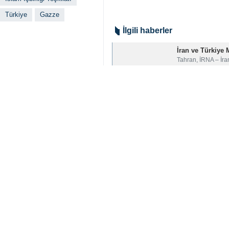
Türkiye
Gazze
İlgili haberler
İran ve Türkiye 
Tahran, İRNA – İra
Manchester Utd 
Manchester Utd ile 
Erdoğan: Sessiz 
Tahran, İRNA- Tür
Siyonist rejim gü
Tahran, İRNA – Siy