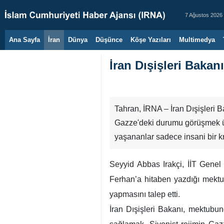
7 Ağustos 2026
Ana Sayfa
İran
Dünya
Düşünce
Köşe Yazıları
Multimedya
İran Dışişleri Bakan
Tahran, İRNA – İran Dışişleri Ba
Gazze'deki durumu görüşmek üze
yaşananlar sadece insani bir kri
Seyyid Abbas Irakçi, İİT Genel
Ferhan’a hitaben yazdığı mektup
yapmasını talep etti.
İran Dışişleri Bakanı, mektubu