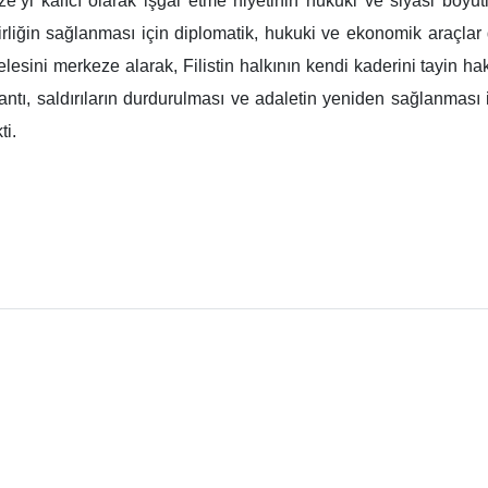
’yi kalıcı olarak işgal etme niyetinin hukuki ve siyasi boyutla
irliğin sağlanması için diplomatik, hukuki ve ekonomik araçlar dâ
meselesini merkeze alarak, Filistin halkının kendi kaderini tayin 
lantı, saldırıların durdurulması ve adaletin yeniden sağlanmas
ti.