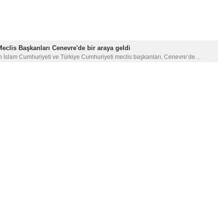
Meclis Başkanları Cenevre'de bir araya geldi
n İslam Cumhuriyeti ve Türkiye Cumhuriyeti meclis başkanları, Cenevre’de…
- Everton Maçı Ne Zaman, Hangi Kanalda?
Everton, Premier Lig Yaz Serisi'nde karşılaşıyor. Maç saati, yayın bilgisi,…
kalan herkes İsrail’in suç ortağıdır
kiye Cumhurbaşkanı Recep Tayyip Erdoğan, Gazze'deki duruma ilişkin yaptığı…
venlik araştırmaları merkezi: Yemen’in saldırıları ticaretin süresini ve ma
onist rejime bağlı Güvenlik Araştırmaları Merkezi, yayımladığı bir raporda,…