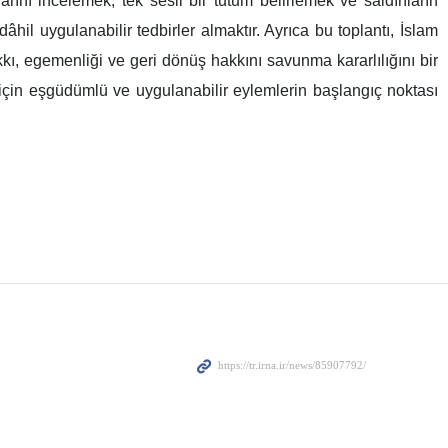
rını incelemek, tek sesli bir tutum belirlemek ve saldırıların
hil uygulanabilir tedbirler almaktır. Ayrıca bu toplantı, İslam
hakkı, egemenliği ve geri dönüş hakkını savunma kararlılığını bir
ı için eşgüdümlü ve uygulanabilir eylemlerin başlangıç noktası