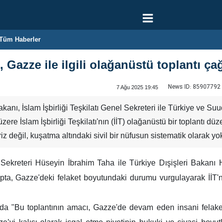
Tüm Haberler
ı, Gazze ile ilgili olağanüstü toplantı ç
News ID:
85907792
7 Ağu 2025 19:45
kanı, İslam İşbirliği Teşkilatı Genel Sekreteri ile Türkiye ve Su
re İslam İşbirliği Teşkilatı'nın (İİT) olağanüstü bir toplantı 
z değil, kuşatma altındaki sivil bir nüfusun sistematik olarak yok 
 Sekreteri Hüseyin İbrahim Taha ile Türkiye Dışişleri Bakanı
ta, Gazze'deki felaket boyutundaki durumu vurgulayarak İİT'ni
nda "Bu toplantının amacı, Gazze'de devam eden insani felake