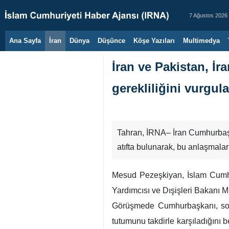
7 Ağustos 2026
Ana Sayfa
İran
Dünya
Düşünce
Köşe Yazıları
Multimedya
İran ve Pakistan, İ
gerekliliğini vurgul
Tahran, İRNA– İran Cumhurbaşka
atıfta bulunarak, bu anlaşmalar
Mesud Pezeşkiyan, İslam Cumhur
Yardımcısı ve Dışişleri Bakanı 
Görüşmede Cumhurbaşkanı, son d
tutumunu takdirle karşıladığını be