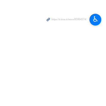
♿︎
amankinden fazla ihtiyacımız var