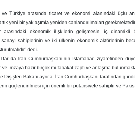
 ve Türkiye arasında ticaret ve ekonomi alanındaki üçlü anl
tık yeni bir yaklaşımla yeniden canlandırılmaları gerekmektedir” 
 arasındaki ekonomik ilişkilerin gelişmesini iç dinamikli
anayi sahiplerinin ve iki ülkenin ekonomik aktörlerinin beceril
turulmalıdır” dedi.
da İran Cumhurbaşkanı’nın İslamabad ziyaretinden duyduğu me
 ve imzaya hazır birçok mutabakat zaptı ve anlaşma bulunmakta
Dışişleri Bakanı ayrıca, İran Cumhurbaşkanı tarafından gündeme 
ilerin güçlendirilmesi için önemli bir potansiyele sahiptir ve Pa