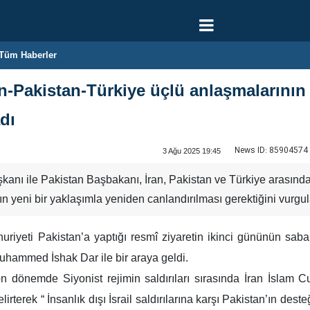
Tüm Haberler
ran-Pakistan-Türkiye üçlü anlaşmalarını
adı
News ID:
85904574
3 Ağu 2025 19:45
nı ile Pakistan Başbakanı, İran, Pakistan ve Türkiye arasında
ın yeni bir yaklaşımla yeniden canlandırılması gerektiğini vurgul
iyeti Pakistan’a yaptığı resmî ziyaretin ikinci gününün sab
Muhammed İshak Dar ile bir araya geldi.
önemde Siyonist rejimin saldırıları sırasında İran İslam Cu
lirterek “ İnsanlık dışı İsrail saldırılarına karşı Pakistan’ın des