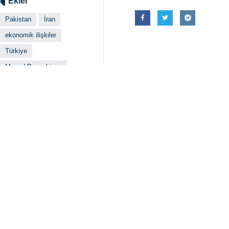
Ekler
Pakistan
İran
ekonomik ilişkiler
Türkiye
Mesud Pezeşkiyan
İlgili haberler
İran ve Türkiye 
Tahran, İRNA – İra
Cumhurbaşkanı Pe