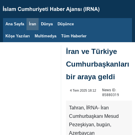
Ana Sayfa
İran
Dünya
Düşünce
6 Ağustos 2026
Köşe Yazıları
Multimedya
Tüm Haberler
İran ve Türkiye
Cumhurbaşkanları
bir araya geldi
News ID:
4 Tem 2025 18:12
85880319
Tahran, İRNA- İran
Cumhurbaşkanı Mesud
Pezeşkiyan, bugün,
Azerbaycan