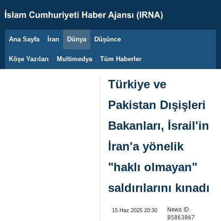
Ana Sayfa
İran
Dünya
Düşünce
8 Ağustos 2026
Köşe Yazıları
Multimedya
Tüm Haberler
Türkiye ve
Pakistan Dışişleri
Bakanları, İsrail'in
İran'a yönelik
"haklı olmayan"
saldırılarını kınadı
News ID:
15 Haz 2025 20:30
85863867