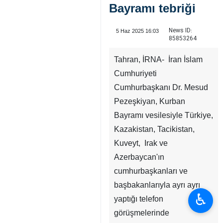
Bayramı tebriği
News ID:
5 Haz 2025 16:03
85853264
Tahran, İRNA- İran İslam
Cumhuriyeti
Cumhurbaşkanı Dr. Mesud
Pezeşkiyan, Kurban
Bayramı vesilesiyle Türkiye,
Kazakistan, Tacikistan,
Kuveyt, Irak ve
Azerbaycan'ın
cumhurbaşkanları ve
başbakanlarıyla ayrı ayrı
♿︎
yaptığı telefon
görüşmelerinde