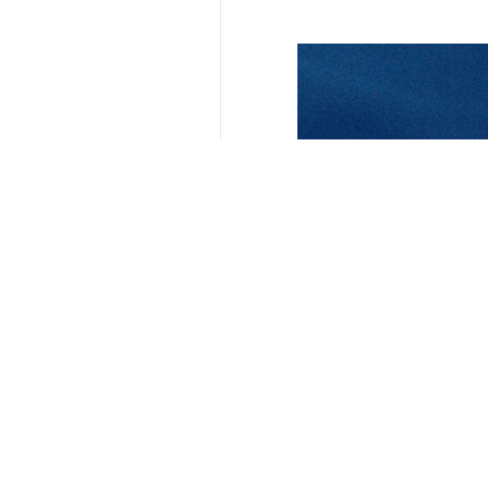
yorumunuz
gönder