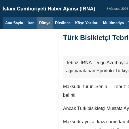
8 Ağustos 2026
Ana Sayfa
İran
Dünya
Düşünce
Köşe Yazıları
Multimedya
Türk Bisikletçi Tebr
Tebriz, İRNA- Doğu Azerbaycan
ağır yaralanan Sportoto Türkiy
Maksudi, turun Ser'in – Tebriz 
belirtti.
Ancak Türk bisikletçi Mustafa Ayy
Maksudi ayrıca, kaza anından iti