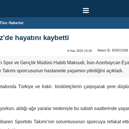
Tüm Haberler
iz'de hayatını kaybetti
News ID:
85852588
4 Haz 2025 14:29
 Spor ve Gençlik Müdürü Habib Maksudi, İran-Azerbaycan Eyale
e Takımı sporcusunun hastanede yaşamını yitirdiğini açıkladı.
etabında Türkiye ve Iraklı bisikletçilerin çarpışarak yere düşt
orkun, aldığı ağır yaralar nedeniyle bu sabah saatlerinde yaşamı
baren Sportoto Takımı’nın sorumlusunun sporcuya refakat ettiğini