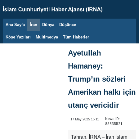
Ana Sayfa
İran
Dünya
Düşünce
6 Ağustos 2026
Köşe Yazıları
Multimedya
Tüm Haberler
Ayetullah
Hamaney:
Trump’ın sözleri
Amerikan halkı için
utanç vericidir
News ID:
17 May 2025 15:11
85835521
Tahran, İRNA – İran İslam