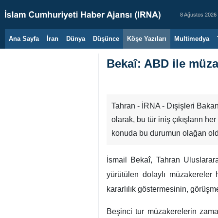
8 Ağustos 2026
Ana Sayfa
İran
Dünya
Düşünce
Köşe Yazıları
Multimedya
Bekaî: ABD ile müzak
Tahran - İRNA - Dışişleri Bakan
olarak, bu tür iniş çıkışların 
konuda bu durumun olağan old
İsmail Bekaî, Tahran Uluslarara
yürütülen dolaylı müzakereler
kararlılık göstermesinin, görüşm
Beşinci tur müzakerelerin zama