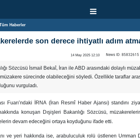
Tüm Haberler
erelerde son derece ihtiyatlı adım atma
News ID:
85832615
14 May 2025 12:10
lığı Sözcüsü İsmail Bekaî, İran ile ABD arasındaki dolaylı müzake
her müzakere sürecinde olabileceğini söyledi. Özellikle taraflar a
uğunu vurguladı.
sı Fuarı’ndaki İRNA (İran Resmî Haber Ajansı) standını ziyare
 hakkında konuşan Dışişleri Bakanlığı Sözcüsü, müzakereleri
elerin devam edeceğini ortaya koyduğunu ifade etti.
nı ve yeri hakkında ise, arabuluculuk rolü üstlenen Umman D