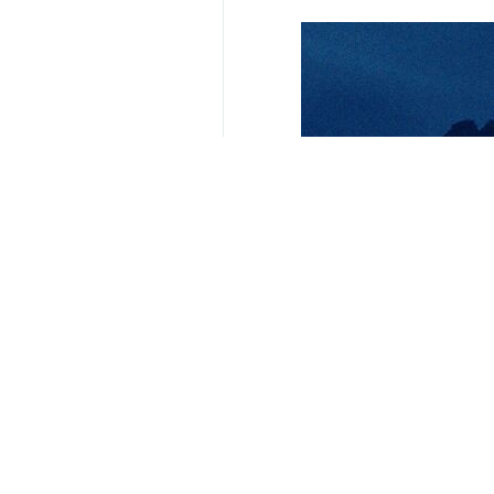
yorumunuz
gönder