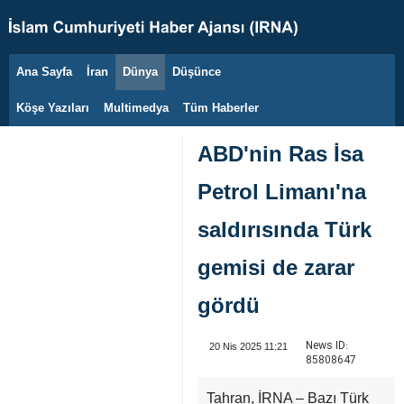
Ana Sayfa
İran
Dünya
Düşünce
10 Ağustos 2026
Köşe Yazıları
Multimedya
Tüm Haberler
ABD'nin Ras İsa
Petrol Limanı'na
saldırısında Türk
gemisi de zarar
gördü
News ID:
20 Nis 2025 11:21
85808647
Tahran, İRNA – Bazı Türk