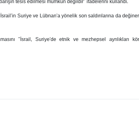
rışın tesis edilmesi mümkün değildir" ifadelerini kullandı.
ail'in Suriye ve Lübnan'a yönelik son saldırılarına da değinere
sını "İsrail, Suriye'de etnik ve mezhepsel ayrılıkları kö