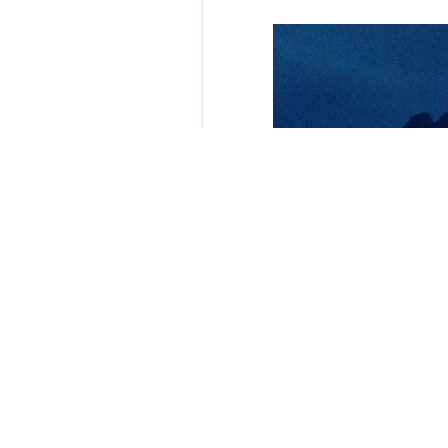
İlgili haberler
Türkiye ve Siyon
Tahran, İRNA – Tür
Türkiye'den İran
Tahran, İRNA– Türk
İsrail rejiminin 
Tahran, İRNA- Türki