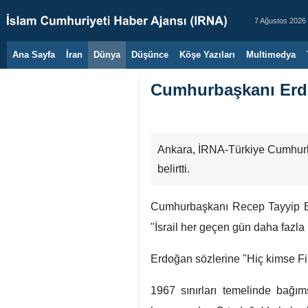
7 Ağustos 2026
Ana Sayfa
İran
Dünya
Düşünce
Köşe Yazıları
Multimedya
Cumhurbaşkanı Erdoğa
Ankara, İRNA-Türkiye Cumhurbaş
belirtti.
Cumhurbaşkanı Recep Tayyip Erdo
"İsrail her geçen gün daha fazla
Erdoğan sözlerine "Hiç kimse Fil
1967 sınırları temelinde bağım