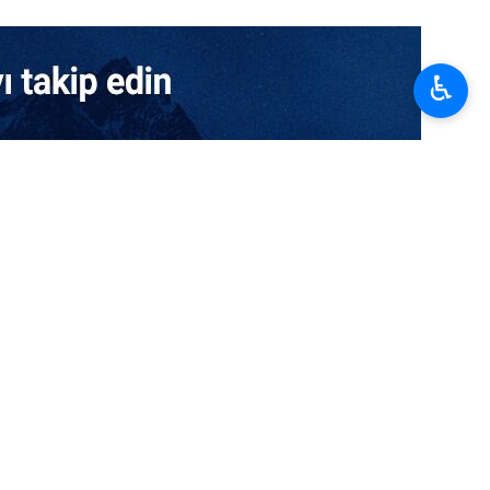
♿︎
zenlendi