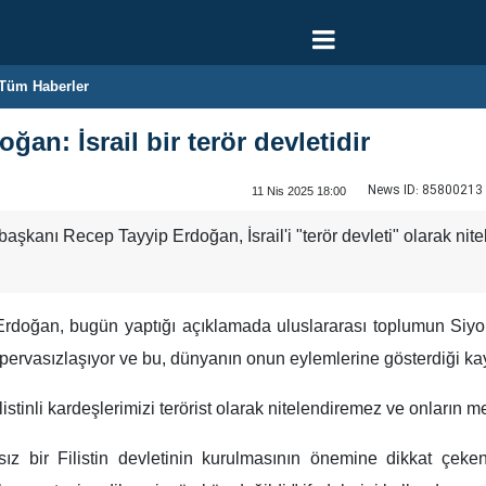
Tüm Haberler
n: İsrail bir terör devletidir
News ID:
85800213
11 Nis 2025 18:00
kanı Recep Tayyip Erdoğan, İsrail'i "terör devleti" olarak nite
ğan, bugün yaptığı açıklamada uluslararası toplumun Siyonist 
 pervasızlaşıyor ve bu, dünyanın onun eylemlerine gösterdiği kay
istinli kardeşlerimizi terörist olarak nitelendiremez ve onları
sız bir Filistin devletinin kurulmasının önemine dikkat çeken