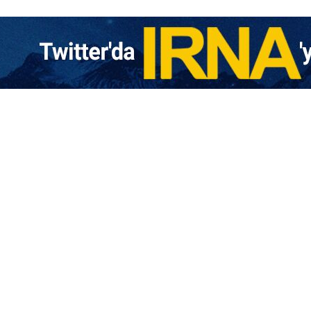
ist rejim yetkililerinden Bakü'de Suriye merkezli görüşme
kiye Milli Savunma Bakanlığı, bugün yaptığı açıklamada, Türkiye ile Siyonist…
'a yönelik herhangi bir askeri maceranın sonuçlarına dair uyarı
iye Dışişleri Bakanı, İran’a karşı herhangi bir askeri maceranın sonuçlarına…
Gazze'de işlediği suçlara karşı Türkiye'nin çeşitli illerinde protestolar dü
ye’nin çeşitli illerinde, Siyonist rejimin Gazze halkına yönelik işlediği…