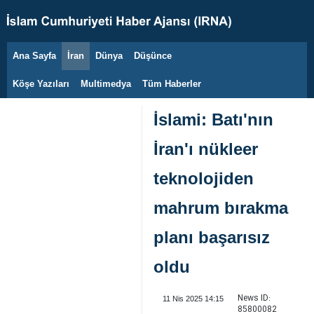
Ana Sayfa
İran
Dünya
Düşünce
7 Ağustos 2026
Köşe Yazıları
Multimedya
Tüm Haberler
İslami: Batı'nın
İran'ı nükleer
teknolojiden
mahrum bırakma
planı başarısız
oldu
News ID:
11 Nis 2025 14:15
85800082