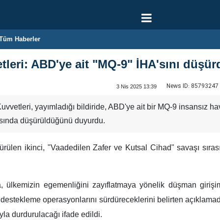
Tüm Haberler
tleri: ABD'ye ait "MQ-9" İHA'sını düşür
News ID:
85793247
3 Nis 2025 13:39
uvvetleri, yayımladığı bildiride, ABD'ye ait bir MQ-9 insansız h
rasında düşürüldüğünü duyurdu.
ürülen ikinci, "Vaadedilen Zafer ve Kutsal Cihad" savaşı sıra
a, ülkemizin egemenliğini zayıflatmaya yönelik düşman giriş
 destekleme operasyonlarını sürdüreceklerini belirten açıklama
la durdurulacağı ifade edildi.