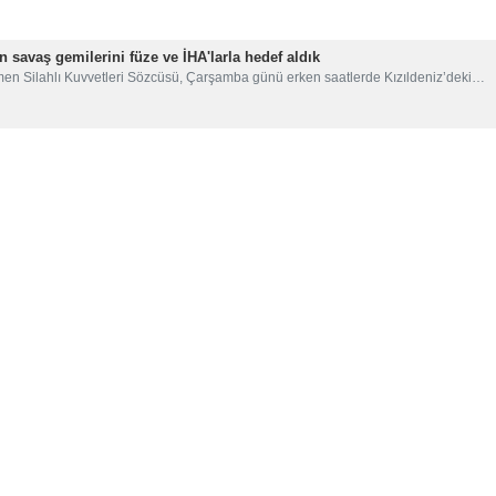
savaş gemilerini füze ve İHA'larla hedef aldık
men Silahlı Kuvvetleri Sözcüsü, Çarşamba günü erken saatlerde Kızıldeniz’deki…
z’de ABD filosu ile askeri çatışmaya girdi
en Silahlı Kuvvetleri Sözcüsü, ülke güçlerinin Kızıldeniz’de Amerikan gemileriyle
nızca birkaç saat içinde 45’ten fazla saldırı düzenledi
'nin Yemen’e karşı barbarca saldırıları devam ediyor, ABD yalnızca birkaç…
in Yemen'in Sa'da şehrindeki savaş suçu aracı
en Mayın Temizleme Merkezi, ABD'nin Sa'da'da sivil ve sivil hedeflere ağır…