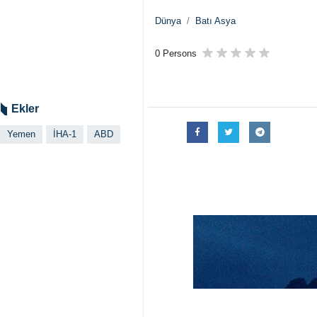
Dünya
Batı Asya
0 Persons
Ekler
Yemen
İHA-1
ABD