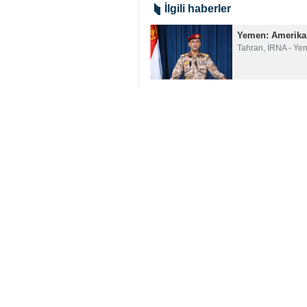
İlgili haberler
Yemen: Amerikan 
Tahran, İRNA - Ye
Yemen, Kızıldeni
Tahran, İRNA - Yem
ABD, Yemen’e yal
Tahran, İRNA - ABD
Tomahawk: ABD'n
Tahran, İRNA - Yem