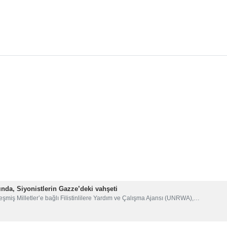
nda, Siyonistlerin Gazze’deki vahşeti
leşmiş Milletler’e bağlı Filistinlilere Yardım ve Çalışma Ajansı (UNRWA),…