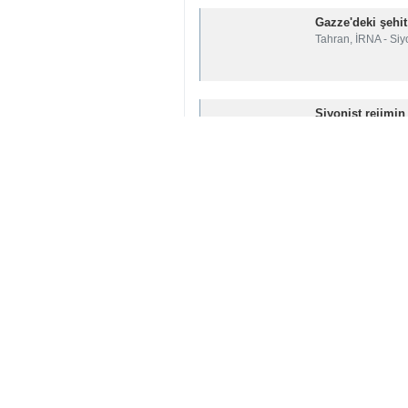
Gazze'deki şehit
Tahran, İRNA - Siyo
Siyonist rejimin
Tahran, İRNA- Birle
ABD İstihbarat 
Tahran, İRNA – ABD 
Bekaî: Soykırım
Tahran, İRNA – Dış