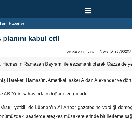
Tüm Haberler
planını kabul etti
News ID:
85790287
29 Mar 2025 17:55
, Hamas’ın Ramazan Bayramı ile eşzamanlı olarak Gazze’de yeni b
eniş Hareketi Hamas’ın, Amerikalı asker Aidan Alexander ve dört di
l ve ABD’nin sahasında olduğunu vurguladı.
 Mısırlı yetkili de Lübnan’ın Al-Ahbar gazetesine verdiği dem
, önümüzdeki saatlerde ateşkes müzakerelerinde bir ilerleme sağl