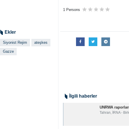
1 Persons
Ekler
Siyonist Rejim
ateşkes
Gazze
İlgili haberler
UNRWA raporları
Tahran, İRNA - Bir