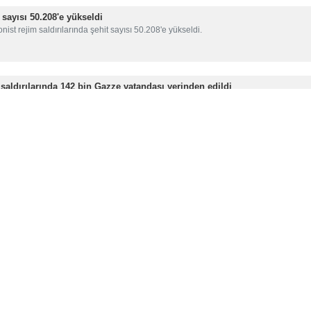
 sayısı 50.208'e yükseldi
nist rejim saldırılarında şehit sayısı 50.208'e yükseldi.
 saldırılarında 142 bin Gazze vatandaşı yerinden edildi
şmiş Milletler'e bağlı kaynaklar, Siyonist rejimin Gazze Şeridi'ne yönelik…
Topluluğu: Hamas Gazze’de yenilmedi
İstihbarat Topluluğu’nun yıllık tehdit değerlendirme raporu, Filistin direniş…
cı Siyonist rejimi yargılama ve hesap sorma zamanı geldi
işleri Bakanlığı Sözcüsü, dünyanın kendine gelip çağdaş tarihin en büyük…