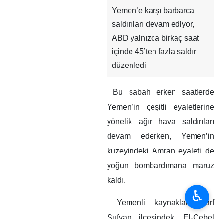
Yemen’e karşı barbarca
saldırıları devam ediyor,
ABD yalnızca birkaç saat
içinde 45’ten fazla saldırı
düzenledi
Bu sabah erken saatlerde
Yemen’in çeşitli eyaletlerine
yönelik ağır hava saldırıları
devam ederken, Yemen’in
kuzeyindeki Amran eyaleti de
yoğun bombardımana maruz
kaldı.
♿︎
Yemenli kaynaklar, Harf
Sufyan ilçesindeki El-Cebel