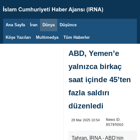
Ana Sayfa
İran
Dünya
Düşünce
7 Ağustos 2026
Köşe Yazıları
Multimedya
Tüm Haberler
ABD, Yemen’e
yalnızca birkaç
saat içinde 45’ten
fazla saldırı
düzenledi
News ID:
28 Mar 2025 10:54
85789060
Tahran, İRNA - ABD'nin