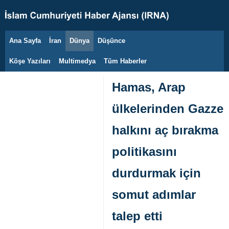
Ana Sayfa
İran
Dünya
Düşünce
7 Ağustos 2026
Köşe Yazıları
Multimedya
Tüm Haberler
Hamas, Arap
ülkelerinden Gazze
halkını aç bırakma
politikasını
durdurmak için
somut adımlar
talep etti