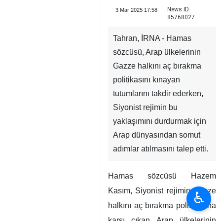
News ID:
3 Mar 2025 17:58
85768027
Tahran, İRNA - Hamas
sözcüsü, Arap ülkelerinin
Gazze halkını aç bırakma
politikasını kınayan
tutumlarını takdir ederken,
Siyonist rejimin bu
yaklaşımını durdurmak için
♿︎
Arap dünyasından somut
adımlar atılmasını talep etti.