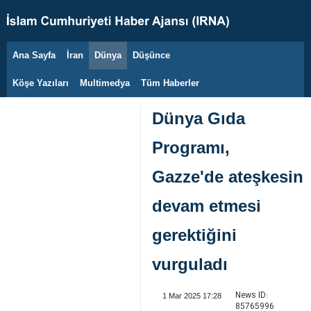
Ana Sayfa
İran
Dünya
Düşünce
6 Ağustos 2026
Köşe Yazıları
Multimedya
Tüm Haberler
Dünya Gıda
Programı,
Gazze'de ateşkesin
devam etmesi
gerektiğini
vurguladı
News ID:
1 Mar 2025 17:28
85765996