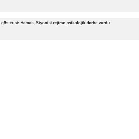
 karşıtı çevreler, Gazze’nin Han Yunus bölgesinde dört İsrailli 
yahu’yu sert bir şekilde eleştirdi. Netanyahu, esir takası anl
aaretz, Hamas tarafından teslim edilen cenazelerle ilgili ola
luşunu başkalarının hayatından ve savaşı barıştan üstün tutmaya