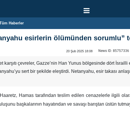
Tüm Haberler
anyahu esirlerin ölümünden sorumlu” t
News ID:
85757336
20 Şub 2025 18:08