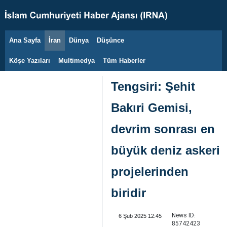
Ana Sayfa
İran
Dünya
Düşünce
9 Ağustos 2026
Köşe Yazıları
Multimedya
Tüm Haberler
Tengsiri: Şehit
Bakıri Gemisi,
devrim sonrası en
büyük deniz askeri
projelerinden
biridir
News ID:
6 Şub 2025 12:45
85742423