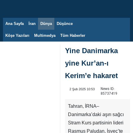
Ana Sayfa
İran
Dünya
Düşünce
7 Ağustos 2026
Köşe Yazıları
Multimedya
Tüm Haberler
Yine Danimarka
yine Kur’an-ı
Kerim’e hakaret
News ID:
2 Şub 2025 10:53
85737419
Tahran, İRNA–
Danimarka’daki aşırı sağcı
Stram Kurs partisinin lideri
Rasmus Paludan, İsveç’te