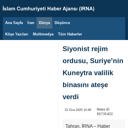
Ana Sayfa
İran
Dünya
Düşünce
6 Ağustos 2026
Köşe Yazıları
Multimedya
Tüm Haberler
Siyonist rejim
ordusu, Suriye’nin
Kuneytra valilik
binasını ateşe
verdi
News ID:
31 Oca 2025 10:46
85735432
Tahran, İRNA – Haber