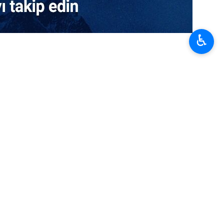
♿︎
a 100’den fazla kişi hayatını kaybetti.
atik Güçleri (SDG) olarak bilinen Kürt güçleri arasında Menbic
an oluşuyor.
Tişrin Barajı’nın kuzeyine yönelik saldırısını püskürttüklerini
gruplarıyla eş zamanlı olarak Türkiye destekli unsurların Kürt