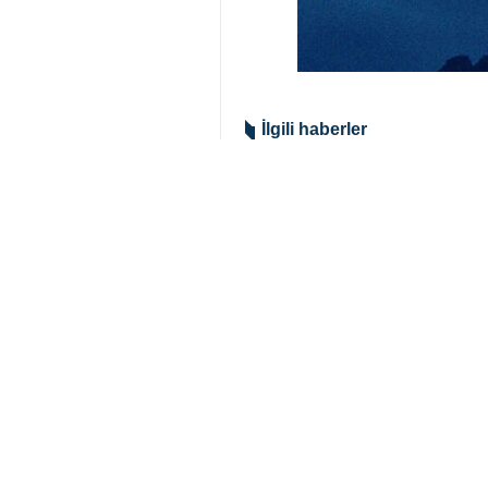
Tahran, İRNA-Kuzey Suriye’de Tü
Rai al-Youm’un haberine göre, Tü
kırsalında devam eden silahlı ça
Son iki gün içinde yaşanan çatı
SDG güçleri, Türkiye destekli un
açıkladı.
Bu çatışmalar, Beşar Esad rejimi
güçlerine karşı harekete geçmes
Dünya
Türkiye