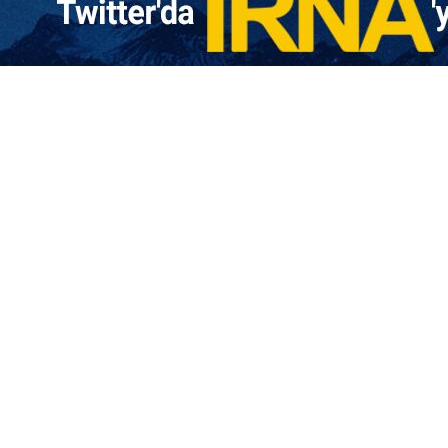
rkiye yanlısı gruplarla Kürt güçleri arasında artan çatışmalard
rkiye'nin desteklediği unsurlar ile ABD destekli Suriye Demokr
tışmalarda en az 100 kişi yaşamını yitirdi.
şmalarda hayatını kaybedenlerin 85’i Türkiye destekli unsurlard
surların hava desteğiyle Menbic’in doğu ve güney bölgeleri ile 
nin devrilmesi amacıyla hareket eden terör örgütü Cevlani’nin 
iyle başladı ve o zamandan beri devam ediyor.