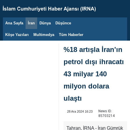
Ana Sayfa
İran
Dünya
Düşünce
8 Ağustos 2026
Köşe Yazıları
Multimedya
Tüm Haberler
%18 artışla İran'ın
petrol dışı ihracatı
43 milyar 140
milyon dolara
ulaştı
News ID:
28 Ara 2024 16:23
85703214
Tahran, İRNA - İran Gümrük