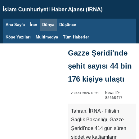
Ana Sayfa
İran
Dünya
Düşünce
9 Ağustos 2026
Köşe Yazıları
Multimedya
Tüm Haberler
Gazze Şeridi'nde
şehit sayısı 44 bin
176 kişiye ulaştı
News ID:
23 Kas 2024 16:31
85668417
Tahran, İRNA - Filistin
Sağlık Bakanlığı, Gazze
Şeridi'nde 414 gün süren
şiddet ve katliamların