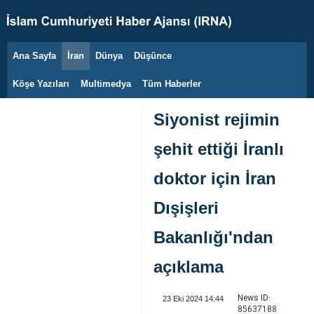
Ana Sayfa
İran
Dünya
Düşünce
8 Ağustos 2026
Köşe Yazıları
Multimedya
Tüm Haberler
Siyonist rejimin
şehit ettiği İranlı
doktor için İran
Dışişleri
Bakanlığı'ndan
açıklama
News ID:
23 Eki 2024 14:44
85637188