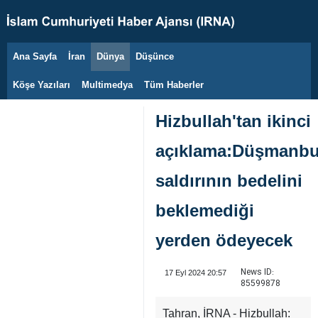
Ana Sayfa
İran
Dünya
Düşünce
9 Ağustos 2026
Köşe Yazıları
Multimedya
Tüm Haberler
Hizbullah'tan ikinci
açıklama:Düşmanb
saldırının bedelini
beklemediği
yerden ödeyecek
News ID:
17 Eyl 2024 20:57
85599878
Tahran, İRNA - Hizbullah: