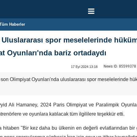
Tüm Haberler
Uluslararası spor meselelerinde hüküm 
yat Oyunları'nda bariz ortadaydı
News ID:
85599378
17 Eyl 2024 13:18
i son Olimpiyat Oyunları'nda uluslararası spor meselelerinde hüküm
eyyid Ali Hamaney, 2024 Paris Olimpiyat ve Paralimpik Oyunları'
nörlere ve oyunlara katılacak tüm ilgililere teşekkür etti.
 hitaben "Bir kez daha bu ülkenin en değerli evlatlarından bir 