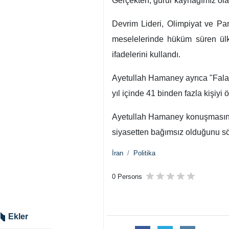
Gerçekten, gurur kaynağımız olan
Devrim Lideri, Olimpiyat ve Par
meselelerinde hüküm süren ülkele
ifadelerini kullandı.
Ayetullah Hamaney ayrıca "Falanc
yıl içinde 41 binden fazla kişiyi ö
Ayetullah Hamaney konuşmasının 
siyasetten bağımsız olduğunu söyl
İran
Politika
0 Persons
Ekler