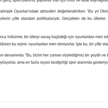
 genç sporcularımız şüphesiz İran için onur ve itibar kaynağıdır
alimpik Oyunları'ndaki atmosferi değerlendirirken "Bu yıl Olimp
rin çifte standart politikalarıydı. Gerçekten de bu ülkeler, çif
a hükümet, bir ülkeyi savaş başlattığı için oyunlardan men ediy
ldüren bu rejimi- oyunlardan men etmiyorlar. İşte bu, bir çifte standa
devamında "Bu, bizim her zaman söylediğimiz bir şeydir ve bazıl
üyorlar, ama en fazla siyasi tarafgirliği spor alanında gösteriyor