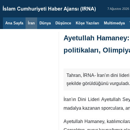
7 Ağustos 2026
Ana Sayfa
İran
Dünya
Düşünce
Köşe Yazıları
Multimedya
Ayetullah Hamaney: 
politikaları, Olimpi
Tahran, İRNA- İran'ın dini lider
şekilde görüldüğünü vurguladı.
İran'ın Dini Lideri Ayetullah S
madalya kazanan sporculara, antre
Ayetullah Hamaney, katılımcılara