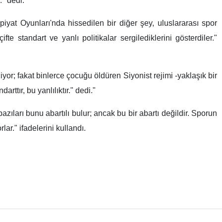
." dedi.
iyat Oyunları'nda hissedilen bir diğer şey, uluslararası spor
te standart ve yanlı politikalar sergilediklerini gösterdiler."
or; fakat binlerce çocuğu öldüren Siyonist rejimi -yaklaşık bir
rttır, bu yanlılıktır." dedi."
arı bunu abartılı bulur; ancak bu bir abartı değildir. Sporun
lar." ifadelerini kullandı.