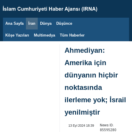
Ana Sayfa
İran
Dünya
Düşünce
9 Ağustos 2026
Köşe Yazıları
Multimedya
Tüm Haberler
Ahmediyan:
Amerika için
dünyanın hiçbir
noktasında
ilerleme yok; İsrail
yenilmiştir
News ID:
13 Eyl 2024 18:39
85595280