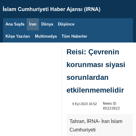
Ana Sayfa
İran
Dünya
Düşünce
9 Ağustos 2026
Köşe Yazıları
Multimedya
Tüm Haberler
Reisi: Çevrenin
korunması siyasi
sorunlardan
etkilenmemelidir
News ID:
9 Eyl 2023 16:52
85223822
Tahran, İRNA- İran İslam
Cumhuriyeti